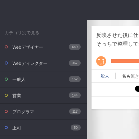
カテゴリ別で見る
反映させた後に仕
そっちで整理して
Webデザイナー
640
Webディレクター
367
一般人
名も無き
一般人
152
営業
144
プログラマ
117
上司
50