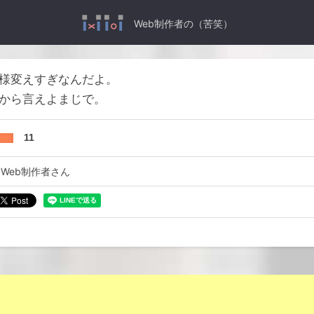
Web制作者の（苦笑）
様変えすぎなんだよ。
から言えよまじで。
11
Web制作者さん