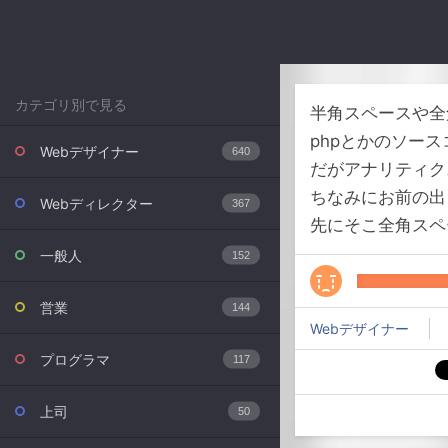
カテゴリ別で見る
半角スペースや全
phpとかのソー
Webデザイナー
640
だがアナリティク
ちなみにお前の出
Webディレクター
367
先にそこ全角スペ
一般人
152
営業
144
Webデザイナー
プログラマ
117
上司
50