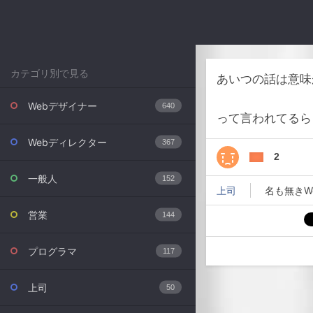
カテゴリ別で見る
あいつの話は意味
Webデザイナー
640
って言われてるら
Webディレクター
367
2
一般人
152
上司
名も無きW
営業
144
プログラマ
117
上司
50